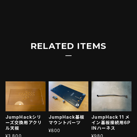
RELATED ITEMS
JumpHackシリ
JumpHack基板
JumpHack 11 メ
ーズ交換用アクリ
マウントパーツ
イン基板接続用6P
ル天板
INハーネス
¥800
¥3,800
¥980